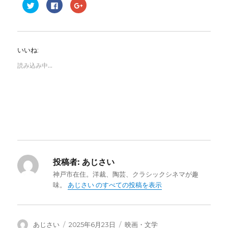
ク
F
ク
リ
a
リ
ッ
c
ッ
ク
e
ク
し
b
し
て
o
て
T
o
G
w
k
o
いいね:
i
で
o
t
共
g
t
有
l
読み込み中...
e
す
e
r
る
+
で
に
で
共
は
共
有
ク
有
(
リ
(
新
ッ
新
し
ク
し
い
し
い
ウ
て
ウ
ィ
く
ィ
ン
だ
ン
ド
さ
ド
ウ
い
ウ
で
(
で
投稿者:
あじさい
開
新
開
き
し
き
ま
神戸市在住。洋裁、陶芸、クラシックシネマが趣
い
ま
す
ウ
す
味。
あじさい のすべての投稿を表示
)
ィ
)
ン
ド
ウ
で
開
き
投
あじさい
投
2025年6月23日
カ
映画・文学