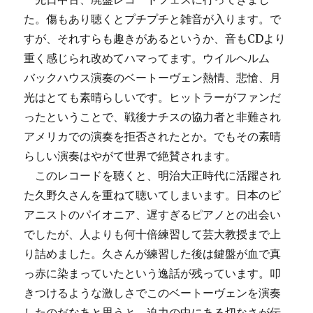
た。傷もあり聴くとプチプチと雑音が入ります。で
すが、それすらも趣きがあるというか、音もCDより
重く感じられ改めてハマってます。ウイルヘルム
バックハウス演奏のベートーヴェン熱情、悲愴、月
光はとても素晴らしいです。ヒットラーがファンだ
ったということで、戦後ナチスの協力者と非難され
アメリカでの演奏を拒否されたとか。でもその素晴
らしい演奏はやがて世界で絶賛されます。
このレコードを聴くと、明治大正時代に活躍され
た久野久さんを重ねて聴いてしまいます。日本のピ
アニストのパイオニア、遅すぎるピアノとの出会い
でしたが、人よりも何十倍練習して芸大教授まで上
り詰めました。久さんが練習した後は鍵盤が血で真
っ赤に染まっていたという逸話が残っています。叩
きつけるような激しさでこのベートーヴェンを演奏
したのだなあと思うと、迫力の中にある切なさが伝