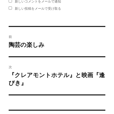
新しいコメントをメールで通知
新しい投稿をメールで受け取る
投
前
稿
陶芸の楽しみ
前
の
ナ
投
ビ
稿:
次
ゲ
『クレアモントホテル』と映画『逢
次
びき』
の
ー
投
シ
稿:
ョ