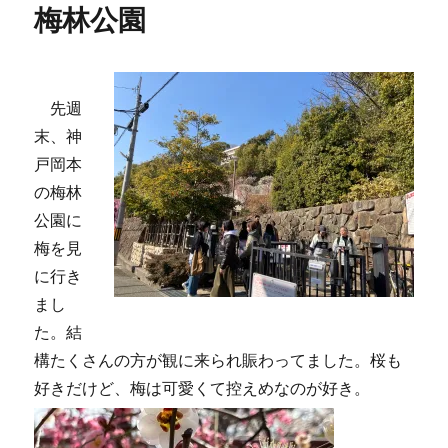
梅林公園
先週
末、神
戸岡本
の梅林
公園に
梅を見
に行き
まし
た。結
構たくさんの方が観に来られ賑わってました。桜も
好きだけど、梅は可愛くて控えめなのが好き。