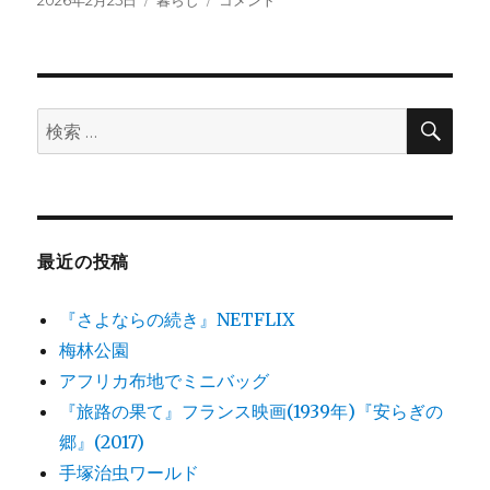
稿
テ
林
日:
ゴ
公
リ
園
ー
に
検
検
索
索:
最近の投稿
『さよならの続き』NETFLIX
梅林公園
アフリカ布地でミニバッグ
『旅路の果て』フランス映画(1939年)『安らぎの
郷』(2017)
手塚治虫ワールド