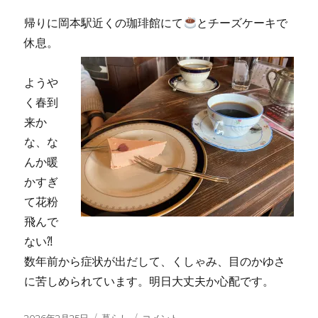
帰りに岡本駅近くの珈琲館にて
とチーズケーキで
休息。
ようや
く春到
来か
な、な
んか暖
かすぎ
て花粉
飛んで
ない⁈
数年前から症状が出だして、くしゃみ、目のかゆさ
に苦しめられています。明日大丈夫か心配です。
投
2026年2月25日
カ
暮らし
梅
コメント