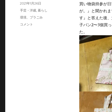
投
2021年1月26日
買い物袋持参が日
稿
カ
手芸・洋裁
,
暮らし
が。』と聞かれま
日:
テ
タ
環境、プラごみ
す』と答えた後、
ゴ
グ
買
コメント
子パン2〜3個買
リ
い
ー
た。
物
袋
あ
れ
こ
れ
①
に