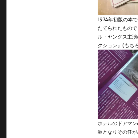
想
い
を
1974年初版の
馳
たてられたもので
せ
る。
ル・ヤングス主演
ド
クション』(もち
イ
ツ
映
画
『最
後
の
人』
へ
の
ホテルのドアマン
齢となりその任が