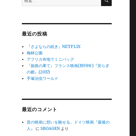
索
索:
最近の投稿
『さよならの続き』NETFLIX
梅林公園
アフリカ布地でミニバッグ
『旅路の果て』フランス映画(1939年)『安らぎ
の郷』(2017)
手塚治虫ワールド
最近のコメント
昔の映画に想いを馳せる。ドイツ映画『最後の
人』
に
SBOAGEN
より