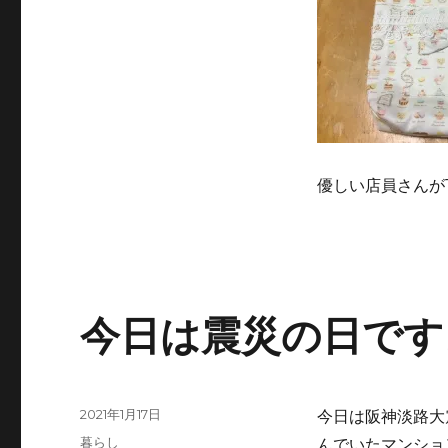
優しい店員さんが
今日は震災の日です
投
2021年1月17日
今日は阪神淡路大
稿
カ
暮らし
んでいたマンショ