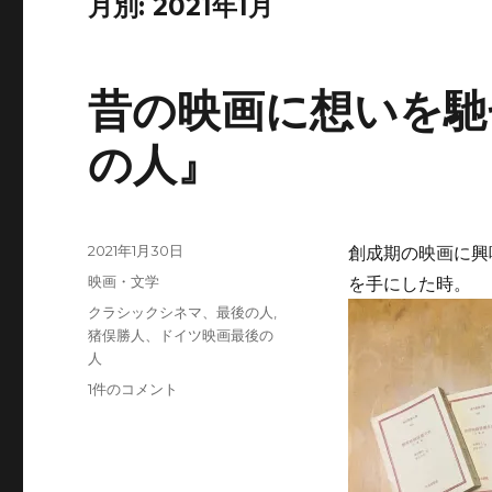
月別: 2021年1月
昔の映画に想いを馳
の人』
投
2021年1月30日
創成期の映画に興
稿
カ
映画・文学
を手にした時。
日:
テ
タ
クラシックシネマ、最後の人
,
ゴ
グ
猪俣勝人、ドイツ映画最後の
リ
人
ー
昔
1件のコメント
の
映
画
に