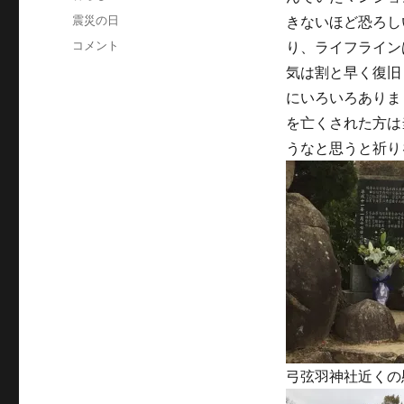
日:
テ
タ
震災の日
きないほど恐ろし
ゴ
グ
今
コメント
り、ライフライン
リ
日
ー
気は割と早く復旧
は
にいろいろありま
震
災
を亡くされた方は
の
うなと思うと祈り
日
で
す。
に
弓弦羽神社近くの