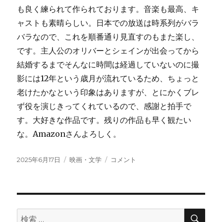
も良く練られて作られております。音楽も最高、キ
ャストも素晴らしい。日本での放送は時系列がバラ
バラなので、これを順番通り見直すのもまた楽し、
です。主人公のオリバーとシェインが出会ってから
結婚するまでそんなに時間は経過していないのに撮
影には12年という歳月が流れているため、ちょっと
老けたかなという印象はありますが、とにかくブレ
ず役を演じきってくれているので、感謝と拍手で
す。大好きな作品です。残りの作品も早く観たい
な。Amazonさんよろしく。
投
2025年6月17日
カ
映画・文学
郵
コメント
稿
テ
便
日:
ゴ
探
リ
偵
ー
ロ
ス
検
検
索
ト