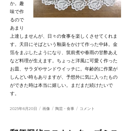
か。趣
味で作
るので
あまり
上達しませんが、日々の食事を楽しくさせてくれま
す。天目にそばという釉薬をかけて作った中鉢。金
箔をまぶしたようになり、筑前煮や春雨の甘酢あえ
など料理が生えます。ちょっと洋風に可愛く作った
お皿、サラダやサンドウイッチに。年齢的に作業が
しんどい時もありますが、予想外に気に入ったもの
ができた時は本当に嬉しい。まだまだ続けたいで
す。
投
2025年6月20日
フ
画像
カ
陶芸・食事
陶
コメント
稿
ォ
テ
芸
日:
ー
ゴ
の
マ
リ
楽