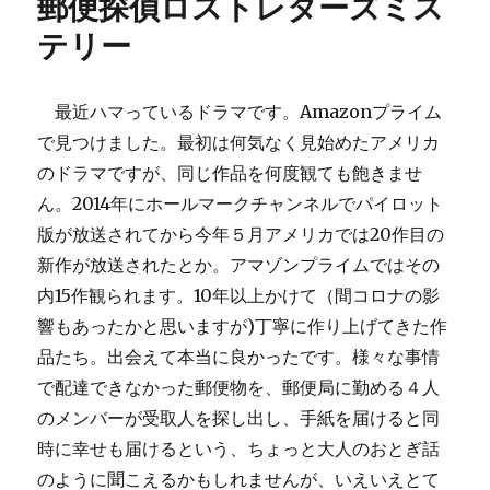
郵便探偵ロストレターズミス
ッ
ー
し
ト
み
テリー
に
最近ハマっているドラマです。Amazonプライム
で見つけました。最初は何気なく見始めたアメリカ
のドラマですが、同じ作品を何度観ても飽きませ
ん。2014年にホールマークチャンネルでパイロット
版が放送されてから今年５月アメリカでは20作目の
新作が放送されたとか。アマゾンプライムではその
内15作観られます。10年以上かけて（間コロナの影
響もあったかと思いますが)丁寧に作り上げてきた作
品たち。出会えて本当に良かったです。様々な事情
で配達できなかった郵便物を、郵便局に勤める４人
のメンバーが受取人を探し出し、手紙を届けると同
時に幸せも届けるという、ちょっと大人のおとぎ話
のように聞こえるかもしれませんが、いえいえとて