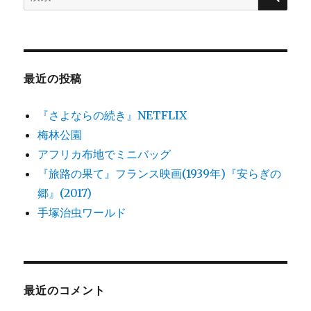
索:
レ
タ
ー
ズ
ミ
最近の投稿
ス
テ
『さよならの続き』NETFLIX
リ
ー
梅林公園
に
アフリカ布地でミニバッグ
『旅路の果て』フランス映画(1939年)『安らぎの
郷』(2017)
手塚治虫ワールド
最近のコメント