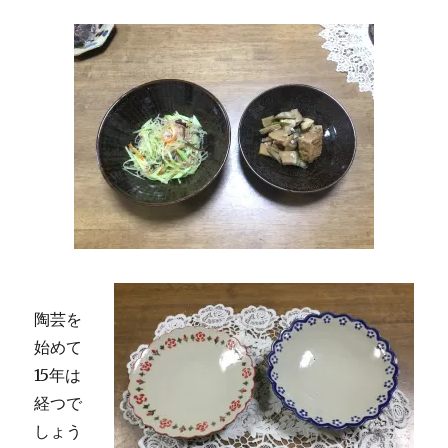
さ
ん
に
想
う
に
陶芸を
始めて
15年は
経つで
しょう