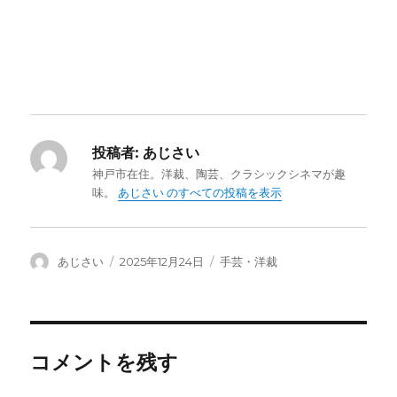
r
る
+
で
に
で
共
は
共
有
ク
有
(
リ
(
新
ッ
新
し
ク
し
い
し
い
ウ
て
ウ
ィ
く
ィ
ン
だ
ン
ド
さ
ド
ウ
い
ウ
で
(
で
投稿者:
あじさい
開
新
開
き
し
き
ま
神戸市在住。洋裁、陶芸、クラシックシネマが趣
い
ま
す
ウ
す
味。
あじさい のすべての投稿を表示
)
ィ
)
ン
ド
ウ
で
開
き
投
あじさい
投
2025年12月24日
カ
手芸・洋裁
ま
稿
す
稿
テ
)
者
日:
ゴ
リ
ー
コメントを残す