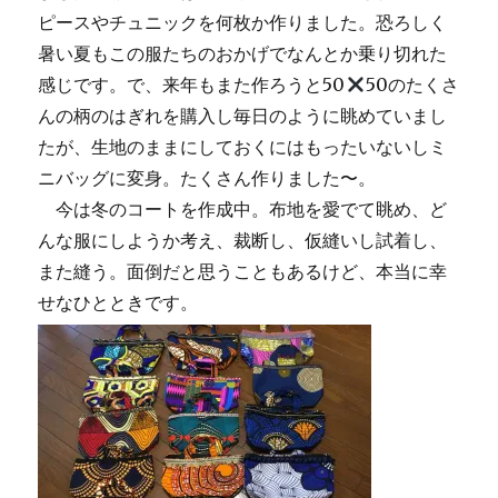
ピースやチュニックを何枚か作りました。恐ろしく
暑い夏もこの服たちのおかげでなんとか乗り切れた
感じです。で、来年もまた作ろうと50
50のたくさ
んの柄のはぎれを購入し毎日のように眺めていまし
たが、生地のままにしておくにはもったいないしミ
ニバッグに変身。たくさん作りました〜。
今は冬のコートを作成中。布地を愛でて眺め、ど
んな服にしようか考え、裁断し、仮縫いし試着し、
また縫う。面倒だと思うこともあるけど、本当に幸
せなひとときです。