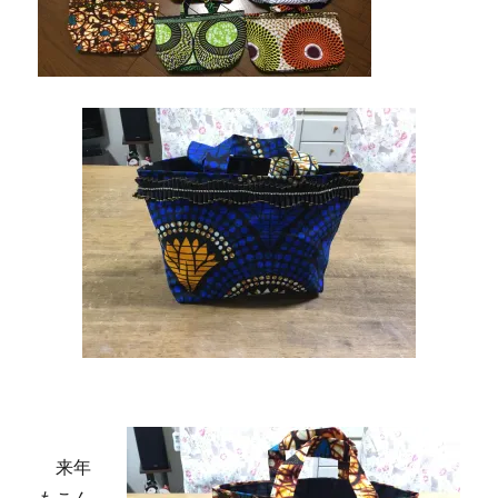
来年
もこん