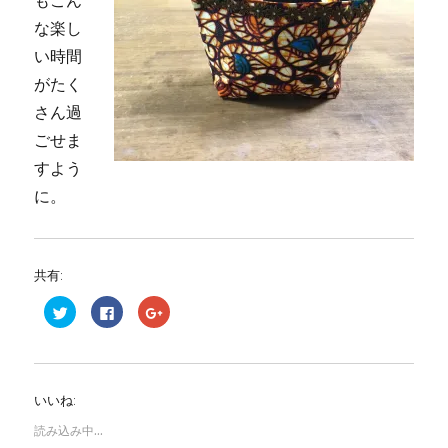
な楽し
い時間
がたく
さん過
ごせま
すよう
に。
共有:
ク
F
ク
リ
a
リ
ッ
c
ッ
ク
e
ク
し
b
し
て
o
て
T
o
G
w
k
o
いいね:
i
で
o
t
共
g
t
有
l
読み込み中...
e
す
e