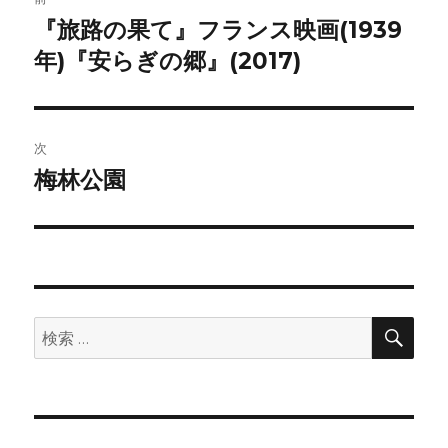
稿
『旅路の果て』フランス映画(1939
前
年)『安らぎの郷』(2017)
の
ナ
投
ビ
稿:
ゲ
次
梅林公園
次
ー
の
シ
投
稿:
ョ
ン
検
検
索
索: