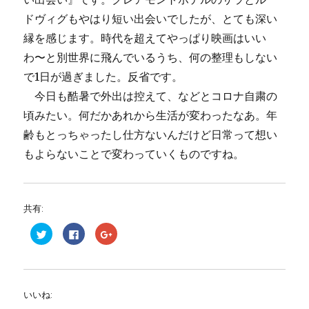
ドヴィグもやはり短い出会いでしたが、とても深い
縁を感じます。時代を超えてやっぱり映画はいい
わ〜と別世界に飛んでいるうち、何の整理もしない
で1日が過ぎました。反省です。
今日も酷暑で外出は控えて、などとコロナ自粛の
頃みたい。何だかあれから生活が変わったなあ。年
齢もとっちゃったし仕方ないんだけど日常って想い
もよらないことで変わっていくものですね。
共有:
ク
F
ク
リ
a
リ
ッ
c
ッ
ク
e
ク
し
b
し
て
o
て
T
o
G
w
k
o
いいね:
i
で
o
t
共
g