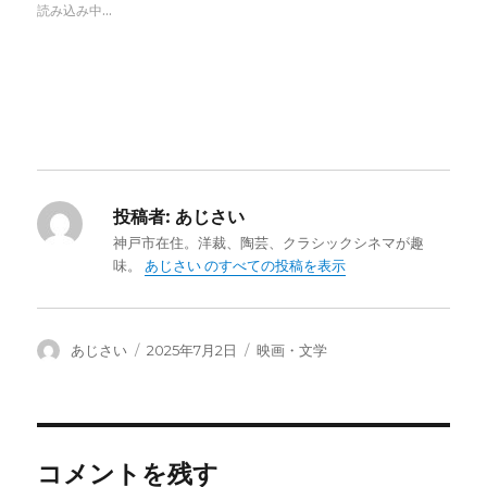
t
有
l
読み込み中...
e
す
e
r
る
+
で
に
で
共
は
共
有
ク
有
(
リ
(
新
ッ
新
し
ク
し
い
し
い
ウ
て
ウ
ィ
く
ィ
ン
だ
ン
ド
さ
ド
ウ
い
ウ
で
(
で
投稿者:
あじさい
開
新
開
き
し
き
ま
神戸市在住。洋裁、陶芸、クラシックシネマが趣
い
ま
す
ウ
す
味。
あじさい のすべての投稿を表示
)
ィ
)
ン
ド
ウ
で
開
き
投
あじさい
投
2025年7月2日
カ
映画・文学
ま
稿
す
稿
テ
)
者
日:
ゴ
リ
ー
コメントを残す