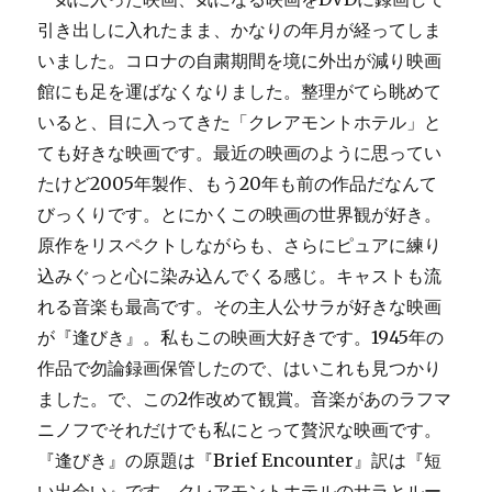
引き出しに入れたまま、かなりの年月が経ってしま
いました。コロナの自粛期間を境に外出が減り映画
館にも足を運ばなくなりました。整理がてら眺めて
いると、目に入ってきた「クレアモントホテル」と
ても好きな映画です。最近の映画のように思ってい
たけど2005年製作、もう20年も前の作品だなんて
びっくりです。とにかくこの映画の世界観が好き。
原作をリスペクトしながらも、さらにピュアに練り
込みぐっと心に染み込んでくる感じ。キャストも流
れる音楽も最高です。その主人公サラが好きな映画
が『逢びき』。私もこの映画大好きです。1945年の
作品で勿論録画保管したので、はいこれも見つかり
ました。で、この2作改めて観賞。音楽があのラフマ
ニノフでそれだけでも私にとって贅沢な映画です。
『逢びき』の原題は『Brief Encounter』訳は『短
い出会い』です。クレアモントホテルのサラとルー